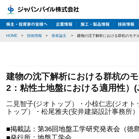
HOME
>
技術情報
>
発表論文
>
建物の沈下解析における群杭のモデル化
建物の沈下解析における群杭のモ
2：粘性土地盤における適用性）(JG
二見智子(ジオトップ）・小椋仁志(ジオト
トップ）・松尾雅夫(安井建築設計事務所）
■掲載誌：第36回地盤工学研究発表会（徳島),p1
■発行所：地盤工学会