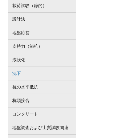
載荷試験（静的）
設計法
地盤応答
支持力（節杭）
液状化
沈下
杭の水平抵抗
杭頭接合
コンクリート
地盤調査および土質試験関連