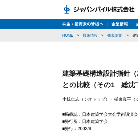
HOME
>
技術情報
>
発表論文
>
建
建築基礎構造設計指針（
との比較（その1 総沈下量
小椋仁志（ジオトップ）・板東真平（
■掲載誌：日本建築学会大会学術講演会梗概集(
■発行所：日本建築学会
■発行：2002/8