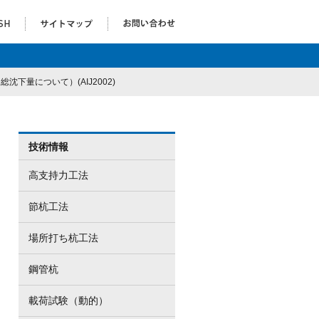
下量について）(AIJ2002)
技術情報
高支持力工法
節杭工法
場所打ち杭工法
鋼管杭
載荷試験（動的）