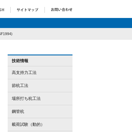
994)
技術情報
高支持力工法
節杭工法
場所打ち杭工法
鋼管杭
載荷試験（動的）