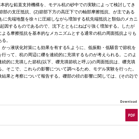
基本的な鉛直支持機構を、モデル杭の砂中での実験によって検討してき
)節部の支圧抵抗、(2)節部下方の高圧下での軸部摩擦抵抗、が主である
ともに先端地盤を徐々に圧縮しながら増加する杭先端抵抗と類似のメカニ
1)に起因するものであるので、沈下とともにねばり強く増加する。したが
による摩擦抵抗を基本的なメカニズムとする通常の杭の周面抵抗よりも
ある。
かっ液状化対策にも効果を有する5,ように、低振動・低騒音で節杭を
を行って、杭の周辺に礫を連続的に充填するものが考えられる。このよ
続的に充填した節杭(以下、礫充填節杭と呼ぶ)の周面抵抗は、礫充填
る。そこで、これらの影響について調べるため、モデル実験を行った。
結果と考察について報告する。礫部の径の影響に関しては、(その2)で