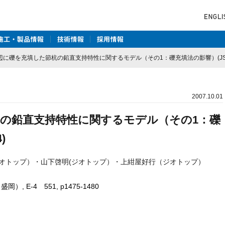
辺に礫を充填した節杭の鉛直支持特性に関するモデル（その1：礫充填法の影響）(JSF1
2007.10.01
の鉛直支持特性に関するモデル（その1：礫
)
オトップ）・山下啓明(ジオトップ）・上紺屋好行（ジオトップ）
 E-4 551, p1475-1480