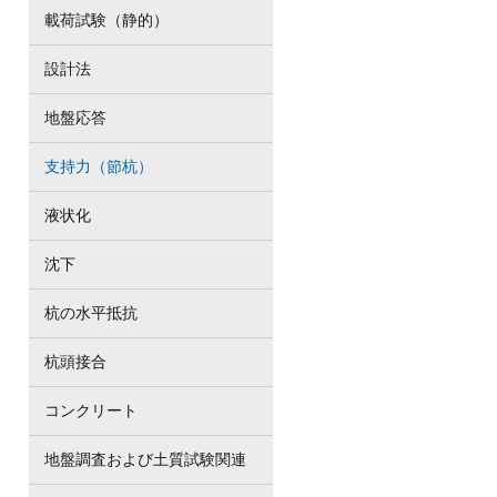
載荷試験（静的）
設計法
地盤応答
支持力（節杭）
液状化
沈下
杭の水平抵抗
杭頭接合
コンクリート
地盤調査および土質試験関連