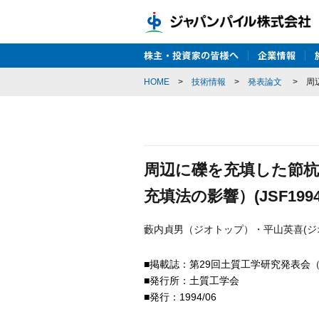
HOME
>
技術情報
>
発表論文
>
周
周辺に礫を充填した節杭
充填法の影響）(JSF1994
藪内貞男（ジオトップ）・平山英喜(ジ
■掲載誌：第29回土質工学研究発表会（盛岡）,
■発行所：土質工学会
■発行：1994/06