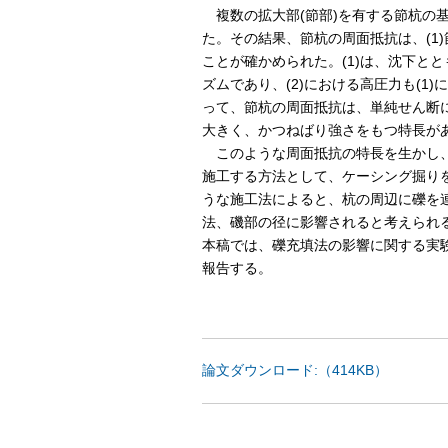
複数の拡大部(節部)を有する節杭の
た。その結果、節杭の周面抵抗は、(1
ことが確かめられた。(1)は、沈下と
ズムであり、(2)における高圧力も(
って、節杭の周面抵抗は、単純せん断
大きく、かつねばり強さをもつ特長が
このような周面抵抗の特長を生かし、
施工する方法として、ケーシング掘り
うな施工法によると、杭の周辺に礫を連
法、磯部の径に影響されると考えられ
本稿では、礫充填法の影響に関する実験
報告する。
論文ダウンロード:（414KB）