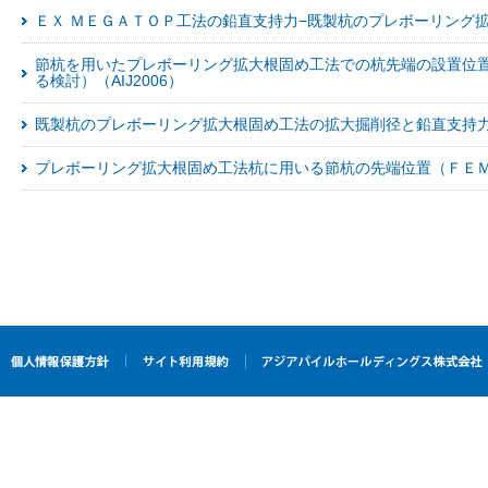
ＥＸ ＭＥＧＡＴＯＰ工法の鉛直支持力−既製杭のプレボーリング拡大根
節杭を用いたプレボーリング拡大根固め工法での杭先端の設置位
る検討）（AIJ2006）
既製杭のプレボーリング拡大根固め工法の拡大掘削径と鉛直支持力(GB
プレボーリング拡大根固め工法杭に用いる節杭の先端位置（ＦＥＭによ